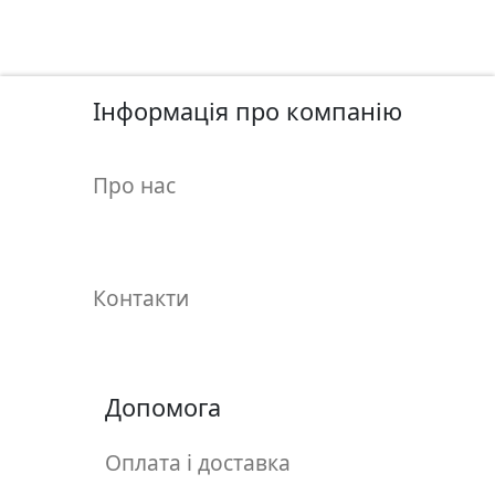
у
л
ь
п
Інформація про компанію
т
у
р
Про нас
а
М
о
Контакти
л
ь
б
е
Допомога
р
т
Оплата і доставка
и