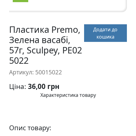
п
и
с
Пластика Premo,
Додати до
Л
кошика
Зелена васабі,
і
57г, Sculpey, PE02
н
5022
о
г
Артикул: 50015022
р
а
Ціна:
36,00 грн
в
Характеристика товару
ю
р
а
.
С
Опис товару:
к