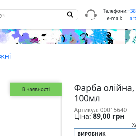
Телефони:
+38
e-mail:
ar
жнi
Фарба олійна,
В наявності
100мл
Артикул: 00015640
Ціна:
89,00 грн
Х
ВИРОБНИК