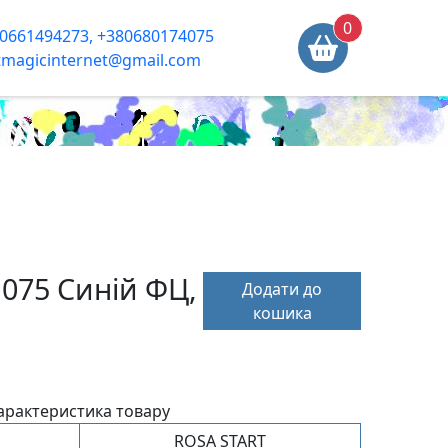
0
0661494273, +380680174075
tmagicinternet@gmail.com
 075 Синій ФЦ,
Додати до
кошика
арактеристика товару
ROSA START