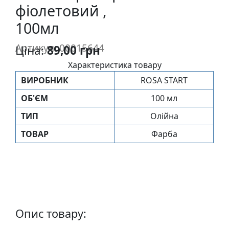
фіолетовий ,
п
и
100мл
с
Артикул: 00015644
Ціна:
89,00 грн
Л
Характеристика товару
і
ВИРОБНИК
ROSA START
н
ОБ'ЄМ
100 мл
о
г
ТИП
Олійна
р
ТОВАР
Фарба
а
в
ю
р
а
.
С
Опис товару:
к