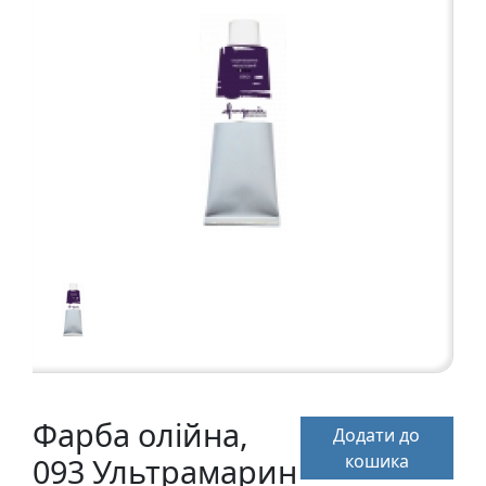
а
р
т
о
н
Г
р
а
ф
i
к
а
Ж
и
Фарба олійна,
Додати до
в
кошика
093 Ультрамарин
о