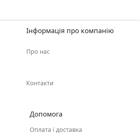
у
л
ь
п
Інформація про компанію
т
у
р
Про нас
а
М
о
Контакти
л
ь
б
е
Допомога
р
т
Оплата і доставка
и