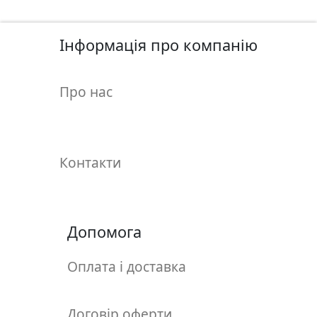
у
л
ь
Інформація про компанію
п
т
Про нас
у
р
а
Контакти
М
о
л
ь
Допомога
б
е
Оплата і доставка
р
т
и
Договір оферти