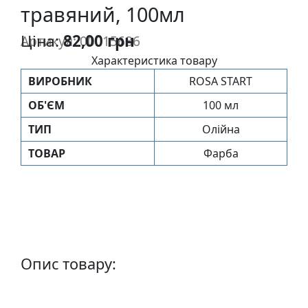
травяний, 100мл
п
и
Ціна:
82,00 грн
Артикул: 00015686
с
Характеристика товару
ВИРОБНИК
ROSA START
Л
і
ОБ'ЄМ
100 мл
н
ТИП
Олійна
о
г
ТОВАР
Фарба
р
а
в
ю
р
а
Опис товару:
.
С
к