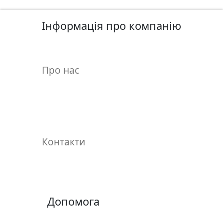
.
Р
Інформація про компанію
е
с
т
Про нас
а
в
р
а
ц
i
Контакти
я
П
о
л
Допомога
о
т