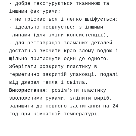
т
- добре текстурується тканиною та
а
іншими фактурами;
е
- не тріскається і легко шліфується;
т
- ідеально поєднується з іншими
ю
глинами (для зміни консистенції);
д
- для реставрації зламаних деталей
н
достатньо змочити краю злому водою і
и
к
щільно притиснути один до одного.
и
Зберігати розкриту пластику в
герметично закритій упаковці, подалі
від джерел тепла і світла.
П
Використання:
розім'яти пластику
о
зволоженими руками, зліпити виріб,
з
о
залишити до повного застигання на 24
л
год при кімнатній температурі.
о
т
а