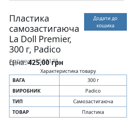
п
и
Пластика
Додати до
с
кошика
самозастигаюча
La Doll Premier,
Л
і
300 г, Padico
н
о
Артикул: 1523135
Ціна:
425,00 грн
г
Характеристика товару
р
ВАГА
300 г
а
в
ВИРОБНИК
Padico
ю
ТИП
Самозастигаюча
р
а
ТОВАР
Пластика
.
С
к