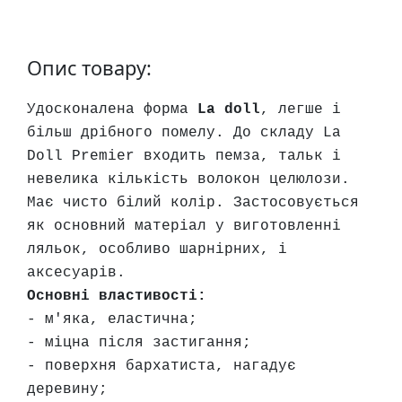
у
л
ь
Опис товару:
п
т
Удосконалена форма
La doll
, легше і
у
більш дрібного помелу. До складу La
р
Doll Premier входить пемза, тальк і
а
невелика кількість волокон целюлози.
Має чисто білий колір. Застосовується
М
як основний матеріал у виготовленні
о
ляльок, особливо шарнірних, і
л
аксесуарів.
ь
б
Основні властивості:
е
- м'яка, еластична;
р
- міцна після застигання;
т
- поверхня бархатиста, нагадує
и
деревину;