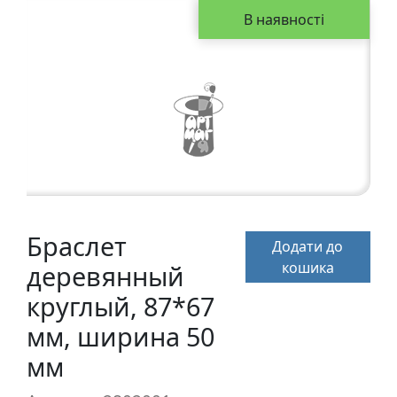
а
В наявності
р
т
о
н
Г
р
а
ф
i
Браслет
Додати до
к
кошика
деревянный
а
круглый, 87*67
Ж
мм, ширина 50
и
мм
в
о