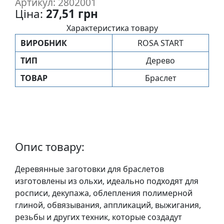
Артикул: 2802001
п
Ціна:
27,51 грн
и
Характеристика товару
с
ВИРОБНИК
ROSA START
ТИП
Дерево
Л
і
ТОВАР
Браслет
н
о
г
р
а
в
Опис товару:
ю
р
Деревянные заготовки для браслетов
а
изготовлены из ольхи, идеально подходят для
.
росписи, декупажа, облепления полимерной
С
глиной, обвязывания, аппликаций, выжигания,
к
резьбы и других техник, которые создадут