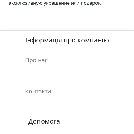
у
эксклюзивную украшение или подарок.
л
ь
п
т
у
Інформація про компанію
р
а
Про нас
М
о
л
Контакти
ь
б
е
р
Допомога
т
и