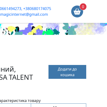
0
0661494273, +380680174075
tmagicinternet@gmail.com
яний,
Додати до
кошика
SA TALENT
арактеристика товару