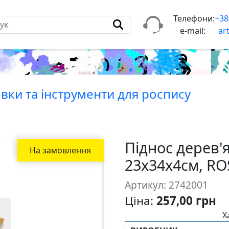
Телефони:
+38
e-mail:
ar
вки та iнструменти для роспису
Піднос дерев'
На замовлення
23х34х4см, RO
Артикул: 2742001
Ціна:
257,00 грн
Х