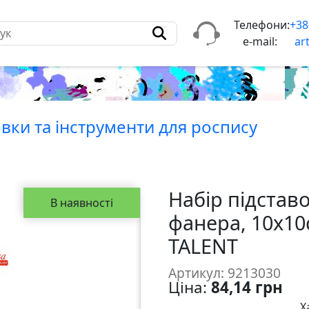
Телефони:
+38
e-mail:
ar
вки та iнструменти для роспису
Набір підстав
В наявності
фанера, 10х10
TALENT
Артикул: 9213030
Ціна:
84,14 грн
Х