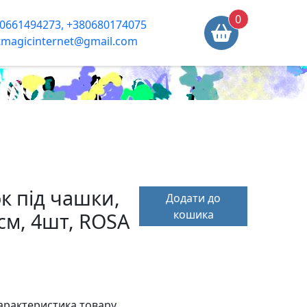
0
0661494273, +380680174075
tmagicinternet@gmail.com
ок під чашки,
Додати до
кошика
см, 4шт, ROSA
арактеристика товару