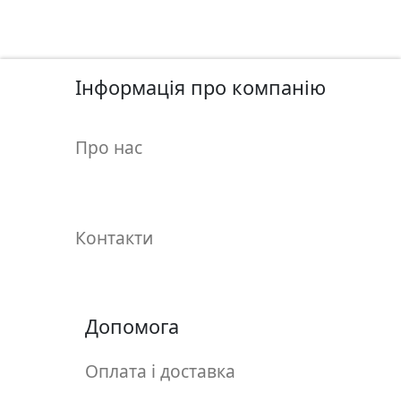
у
л
ь
п
Інформація про компанію
т
у
р
Про нас
а
М
о
Контакти
л
ь
б
е
Допомога
р
т
Оплата і доставка
и