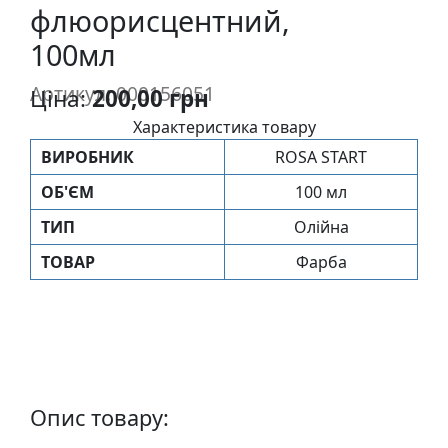
флюорисцентний,
п
и
100мл
с
Артикул: 000156051
Ціна:
200,00 грн
Л
Характеристика товару
і
ВИРОБНИК
ROSA START
н
ОБ'ЄМ
100 мл
о
г
ТИП
Олійна
р
ТОВАР
Фарба
а
в
ю
р
а
.
С
Опис товару:
к