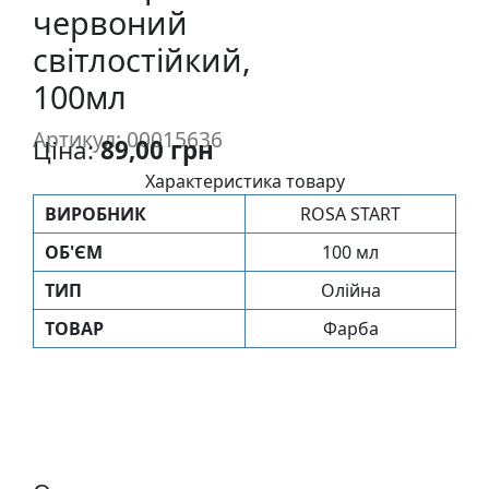
червоний
п
и
світлостійкий,
с
100мл
Л
Артикул: 00015636
Ціна:
89,00 грн
і
Характеристика товару
н
о
ВИРОБНИК
ROSA START
г
ОБ'ЄМ
100 мл
р
а
ТИП
Олійна
в
ТОВАР
Фарба
ю
р
а
.
С
к