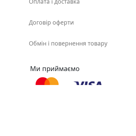
Оплата і доставка
т
а
е
Договір оферти
т
ю
д
Обмін і повернення товару
н
и
к
и
Ми приймаємо
П
о
з
о
Ми у соцмережах
л
о
т
а