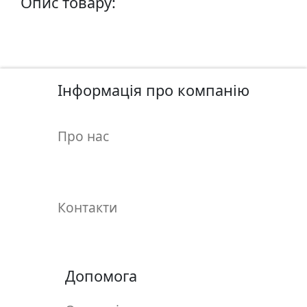
Опис товару:
у
л
ь
п
т
Інформація про компанію
у
р
а
Про нас
М
о
л
Контакти
ь
б
е
р
Допомога
т
и