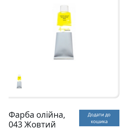
а
р
т
о
н
Г
р
а
ф
i
к
а
Ж
и
Фарба олійна,
Додати до
в
кошика
043 Жовтий
о