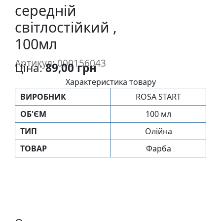
середній
п
и
світлостійкий ,
с
100мл
Л
Артикул: 000156043
Ціна:
89,00 грн
і
Характеристика товару
н
о
ВИРОБНИК
ROSA START
г
ОБ'ЄМ
100 мл
р
а
ТИП
Олійна
в
ТОВАР
Фарба
ю
р
а
.
С
к