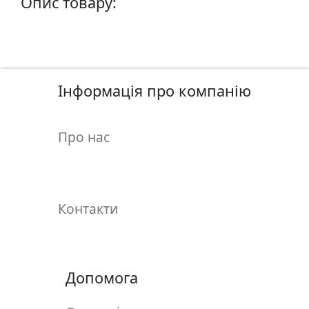
Опис товару:
у
л
ь
п
т
Інформація про компанію
у
р
а
Про нас
М
о
л
Контакти
ь
б
е
р
Допомога
т
и