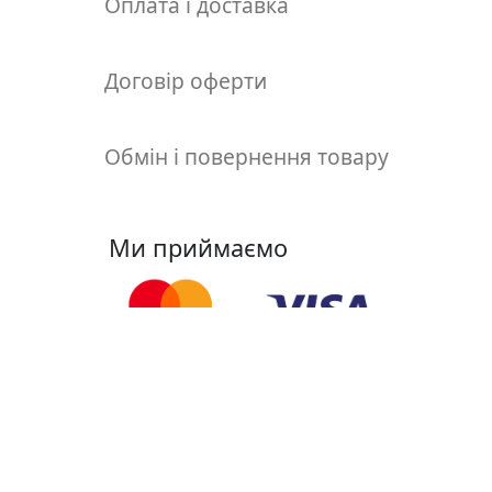
Оплата і доставка
т
а
е
Договір оферти
т
ю
д
Обмін і повернення товару
н
и
к
и
Ми приймаємо
П
о
з
о
Ми у соцмережах
л
о
т
а