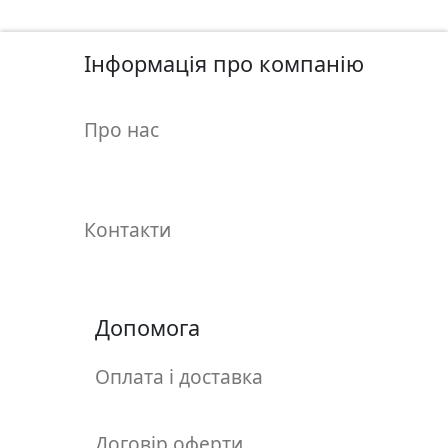
у
л
ь
Інформація про компанію
п
т
Про нас
у
р
а
Контакти
М
о
л
ь
Допомога
б
е
Оплата і доставка
р
т
и
Договір оферти