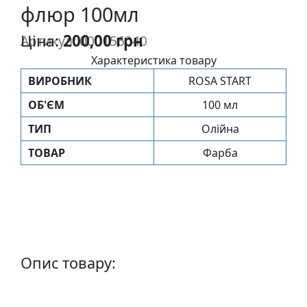
флюр 100мл
п
и
Ціна:
200,00 грн
Артикул: 000156040
с
Характеристика товару
ВИРОБНИК
ROSA START
Л
і
ОБ'ЄМ
100 мл
н
ТИП
Олійна
о
г
ТОВАР
Фарба
р
а
в
ю
р
а
Опис товару:
.
С
к