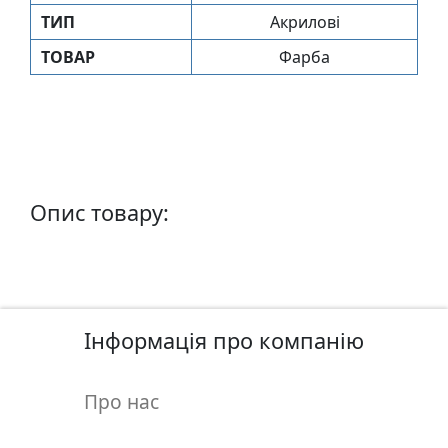
п
ТИП
Акрилові
и
ТОВАР
Фарба
с
Л
і
н
о
Опис товару:
г
р
а
в
ю
Інформація про компанію
р
а
.
Про нас
С
к