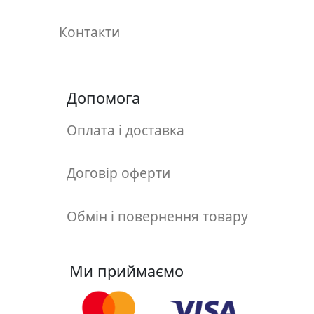
у
л
Контакти
ь
п
т
у
Допомога
р
а
Оплата і доставка
М
Договір оферти
о
л
Обмін і повернення товару
ь
б
е
р
Ми приймаємо
т
и