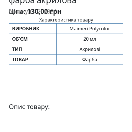
п
Ціна:
130,00 грн
Артикул: 1202336
и
с
Характеристика товару
ВИРОБНИК
Maimeri Polycolor
Л
ОБ'ЄМ
20 мл
і
ТИП
Акрилові
н
о
ТОВАР
Фарба
г
р
а
в
ю
р
Опис товару:
а
.
С
к