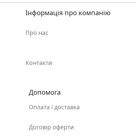
у
л
Інформація про компанію
ь
п
Про нас
т
у
р
а
Контакти
М
о
л
Допомога
ь
б
Оплата і доставка
е
р
т
Договір оферти
и