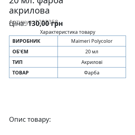
п
акрилова
и
с
Артикул: 1202358
Ціна:
130,00 грн
Характеристика товару
Л
ВИРОБНИК
Maimeri Polycolor
і
н
ОБ'ЄМ
20 мл
о
ТИП
Акрилові
г
ТОВАР
Фарба
р
а
в
ю
р
а
.
Опис товару:
С
к