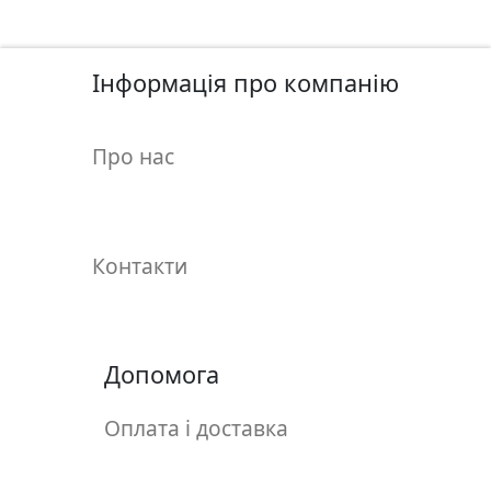
у
л
ь
Інформація про компанію
п
т
у
Про нас
р
а
М
Контакти
о
л
ь
б
Допомога
е
р
Оплата і доставка
т
и