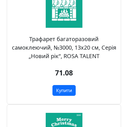
н
а
,
м
о
Трафарет багаторазовий
д
у
самоклеючий, №3000, 13х20 см, Серія
л
„Новий рік“, ROSA TALENT
i
,
71.08
о
с
н
Купити
о
в
и
Р