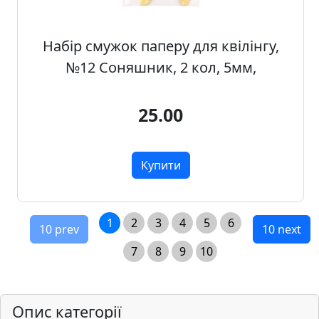
Набір смужок паперу для квілінгу,
№12 Соняшник, 2 кол, 5мм,
25.00
Купити
1
2
3
4
5
6
10 prev
10 next
7
8
9
10
Опис категорії