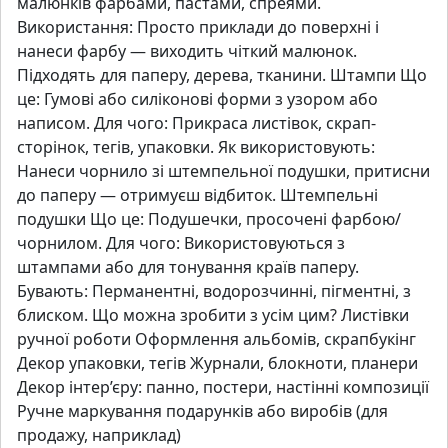
малюнків фарбами, пастами, спреями.
Використання: Просто приклади до поверхні і
нанеси фарбу — виходить чіткий малюнок.
Підходять для паперу, дерева, тканини. Штампи Що
це: Гумові або силіконові форми з узором або
написом. Для чого: Прикраса листівок, скрап-
сторінок, тегів, упаковки. Як використовують:
Нанеси чорнило зі штемпельної подушки, притисни
до паперу — отримуєш відбиток. Штемпельні
подушки Що це: Подушечки, просочені фарбою/
чорнилом. Для чого: Використовуються з
штампами або для тонування країв паперу.
Бувають: Перманентні, водорозчинні, пігментні, з
блиском. Що можна зробити з усім цим? Листівки
ручної роботи Оформлення альбомів, скрапбукінг
Декор упаковки, тегів Журнали, блокноти, планери
Декор інтер’єру: панно, постери, настінні композиції
Ручне маркування подарунків або виробів (для
продажу, наприклад)