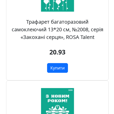
.
Р
е
Трафарет багаторазовий
с
самоклеючий 13*20 см, №2008, серія
т
«Закохані серця», ROSA Talent
а
в
р
20.93
а
ц
i
Купити
я
П
о
л
о
т