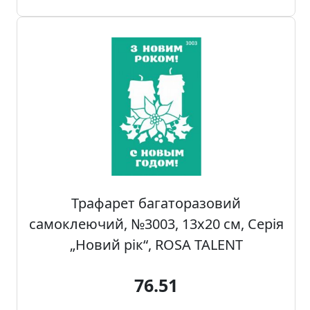
а
д
е
к
о
р
Трафарет багаторазовий
самоклеючий, №3003, 13х20 см, Серія
„Новий рік“, ROSA TALENT
76.51