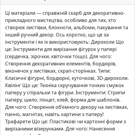
Ці матеріали — справжній скарб для декоративно-
прикладного мистецтва, особливо для тих, хто
створює листівки, блокноти, альбоми, пакування та
інший ручний декор. Ось коротко, що це за
інструменти і як їх використовують: Дироколи Що
це: Інструменти для вирізання фігурок у папері
(сердечка, зірочки, квіточки тощо). Для чого:
Створення декоративних елементів, бордюрів,
віконечок у листівках, скрап-сторінках. Типи:
Класичні фігурні, бордюрні, куточкові, 3D-дироколи.
Квілінг Що це: Техніка скручування тонких смужок
паперу у спіральки та фігури. Інструменти: Стрипи
паперу, шило, пінцет, клей, форма для шаблонів.
Для чого: Створення об’ємного декору на листівках,
панно, магнітах, навіть картини з паперу!
Трафарети Що це: Пластикові чи картонні форми з
вирізаними візерунками. Для чого: Нанесення