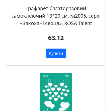
т
а
Трафарет багаторазовий
е
самоклеючий 13*20 см, №2005, серія
т
«Закохані серця», ROSA Talent
ю
д
63.12
н
и
к
Купити
и
П
о
з
о
л
о
т
а