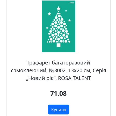
о
ф
і
с
у
і
ш
к
о
л
Трафарет багаторазовий
и
самоклеючий, №3002, 13х20 см, Серія
„Новий рік“, ROSA TALENT
Х
о
71.08
б
б
i
Купити
т